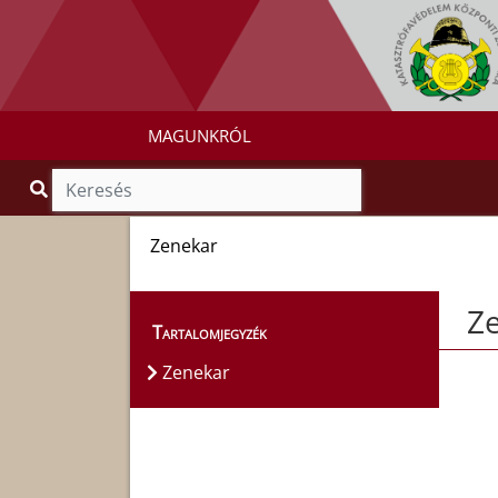
MAGUNKRÓL
Zenekar
Z
Tartalomjegyzék
Zenekar