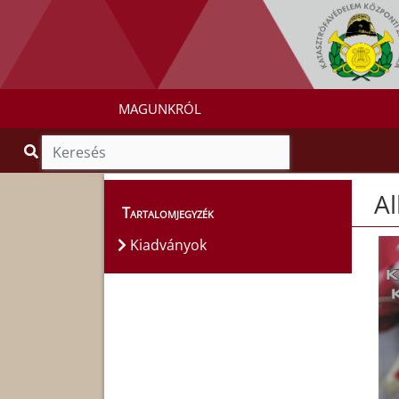
MAGUNKRÓL
A
Tartalomjegyzék
Kiadványok