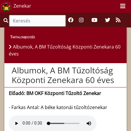
Zenekar
Tartalomjegyzék
Albumok, A BM Tűzoltóság Központi Zenekara 60
éves
Albumok, A BM Tűzoltóság
Központi Zenekara 60 éves
Előadó: BM OKF Központi Tűzoltó Zenekar
- Farkas Antal: A béke katonái tűzoltózenekar