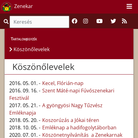
Zenekar
Híreink
>
Köszönőlevelek
Tartalomjegyzék
Köszönőlevelek
Köszönőlevelek
2016. 05. 01. -
Kecel, Flórián-nap
2016. 09. 16. -
Szent Máté-napi Fúvószenekari
Fesztivál
2017. 05. 21. -
A gyöngyösi Nagy Tűzvész
Emléknapja
2018. 05. 20. -
Koszorúzás a Jókai téren
2018. 10. 05. -
Emléknap a hadifogolytáborban
2020. 07. 01. -
Köszönetnyilvánítás a Zenekarnak