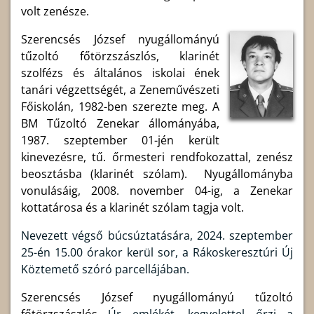
volt zenésze.
Szerencsés József nyugállományú
tűzoltó főtörzszászlós, klarinét
szolfézs és általános iskolai ének
tanári végzettségét, a Zeneművészeti
Főiskolán, 1982-ben szerezte meg. A
BM Tűzoltó Zenekar állományába,
1987. szeptember 01-jén került
kinevezésre, tű. őrmesteri rendfokozattal, zenész
beosztásba (klarinét szólam). Nyugállományba
vonulásáig, 2008. november 04-ig, a Zenekar
kottatárosa és a klarinét szólam tagja volt.
Nevezett végső búcsúztatására, 2024. szeptember
25-én 15.00 órakor kerül sor, a Rákoskeresztúri Új
Köztemető szóró parcellájában.
Szerencsés József nyugállományú tűzoltó
főtörzszászlós
Úr emlékét, kegyelettel őrzi a