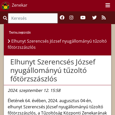
Zenekar
Híreink
>
Hírek
Tartalomjegyzék
Elhunyt Szerencsés József nyugállományú tűzoltó
főtörzszászlós
Elhunyt Szerencsés József
nyugállományú tűzoltó
főtörzszászlós
2024. szeptember 12. 15:58
Életének 64. évében, 2024. augusztus 04-én,
elhunyt Szerencsés József nyugállományú tűzoltó
főtörzszászlós, a Tűzoltóság Központi Zenekarának