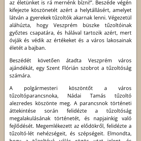
az életünket is rá mernénk bízni!”. Beszéde végén
kifejezte köszönetét azért a helytállásért, amelyet
látván a gyerekek tűzoltók akarnak lenni. Végezetül
aláhúzta, hogy Veszprém büszke tűzoltóinak
győztes csapatára, és hálával tartozik azért, mert
óvják és védik az értékeket és a város lakosainak
életét a bajban.
Beszédét követően átadta Veszprém város
ajándékát, egy Szent Flórián szobrot a tűzoltóság
számára.
A polgármesteri köszöntőt a város
tűzoltóparancsnoka, Nádai Tamás tűzoltó
alezredes köszönte meg. A parancsnok történeti
áttekintése során felidézte a tűzoltóság
megalakulásának történetét, és napjainkig való
fejlődését. Megemlékezett az elődökről, felidézte a
tűzoltó-lét nehézségeit, és szépségeit. Elmondta,
hogy a tűzoltóvá válás rögös utat jelent, és