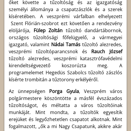
őket követte a tűzoltóság és az igazgatóság
személyi állománya a csapatzászlók és a szerek
kíséretében. A veszprémi várfalban elhelyezett
Szent Flórián-szobrot ezt követően a rendezvény
elöljárója,
Fülep Zoltán
tűzoltó dandártábornok,
országos tűzoltósági főfelügyelő, a vármegyei
igazgató, valamint
Nádai Tamás
tűzoltó alezredes,
veszprémi tűzoltóparancsnok és
Rauch József
tűzoltó alezredes, veszprémi katasztrófavédelmi
kirendeltségvezető koszorúzta meg. A
programelemet Hegedüs Szabolcs tűzoltó zászlós
kísérte trombitán a tűztorony erkélyéről.
Az ünnepségen
Porga Gyula
, Veszprém város
polgármestere köszöntötte a másfél évszázados
tűzoltóságot, és méltatta a város tűzoltóinak
munkáját. Mint mondta, a tűzoltók egyesítik
erejüket és legyőzhetetlen csapatot alkotnak. Mint
fogalmazott, „ők a mi Nagy Csapatunk, akikre akár