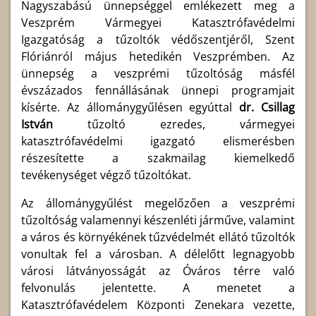
Nagyszabású ünnepséggel emlékezett meg a
Veszprém Vármegyei Katasztrófavédelmi
Igazgatóság a tűzoltók védőszentjéről, Szent
Flóriánról május hetedikén Veszprémben. Az
ünnepség a veszprémi tűzoltóság másfél
évszázados fennállásának ünnepi programjait
kísérte. Az állománygyűlésen egyúttal
dr. Csillag
István
tűzoltó ezredes, vármegyei
katasztrófavédelmi igazgató elismerésben
részesítette a szakmailag kiemelkedő
tevékenységet végző tűzoltókat.
Az állománygyűlést megelőzően a veszprémi
tűzoltóság valamennyi készenléti járműve, valamint
a város és környékének tűzvédelmét ellátó tűzoltók
vonultak fel a városban. A délelőtt legnagyobb
városi látványosságát az Óváros térre való
felvonulás jelentette. A menetet a
Katasztrófavédelem Központi Zenekara vezette,