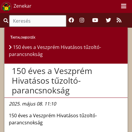
Zenekar
Híreink
>
Hírek
Tartalomjegyzék
150 éves a Veszprém Hivatásos tűzoltó-
parancsnokság
150 éves a Veszprém
Hivatásos tűzoltó-
parancsnokság
2025. május 08. 11:10
150 éves a Veszprém Hivatásos tűzoltó-
parancsnokság