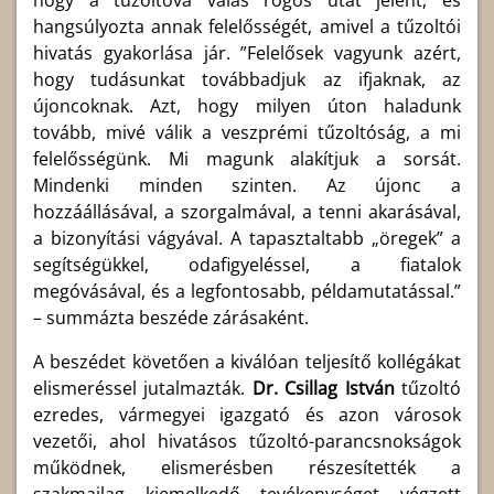
hangsúlyozta annak felelősségét, amivel a tűzoltói
hivatás gyakorlása jár. ”
Felelősek vagyunk azért,
hogy tudásunkat továbbadjuk az ifjaknak, az
újoncoknak. Azt, hogy milyen úton haladunk
tovább, mivé válik a veszprémi tűzoltóság, a mi
felelősségünk. Mi magunk alakítjuk a sorsát.
Mindenki minden szinten. Az újonc a
hozzáállásával, a szorgalmával, a tenni akarásával,
a bizonyítási vágyával. A tapasztaltabb „öregek” a
segítségükkel, odafigyeléssel, a fiatalok
megóvásával, és a legfontosabb, példamutatással.”
– summázta beszéde zárásaként.
A beszédet követően a kiválóan teljesítő kollégákat
elismeréssel jutalmazták.
Dr. Csillag István
tűzoltó
ezredes, vármegyei igazgató és azon városok
vezetői, ahol hivatásos tűzoltó-parancsnokságok
működnek, elismerésben részesítették a
szakmailag kiemelkedő tevékenységet végzett