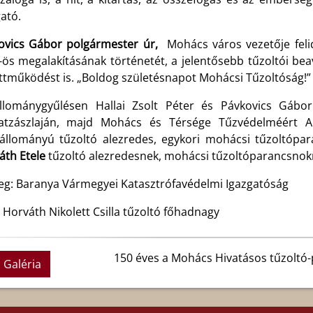
gató.
ovics Gábor polgármester úr,
Mohács város vezetője feli
-ös megalakításának történetét, a jelentősebb tűzoltói be
ttműködést is. „Boldog születésnapot Mohácsi Tűzoltóság!” 
llománygyűlésen Hallai Zsolt Péter és Pávkovics Gábor 
atzászlaján, majd Mohács és Térsége Tűzvédelméért A
állományú tűzoltó alezredes, egykori mohácsi tűzoltópa
áth Etele
tűzoltó alezredesnek, mohácsi tűzoltóparancsnok
eg: Baranya Vármegyei Katasztrófavédelmi Igazgatóság
 Horváth Nikolett Csilla tűzoltó főhadnagy
150 éves a Mohács Hivatásos tűzoltó
Galéria