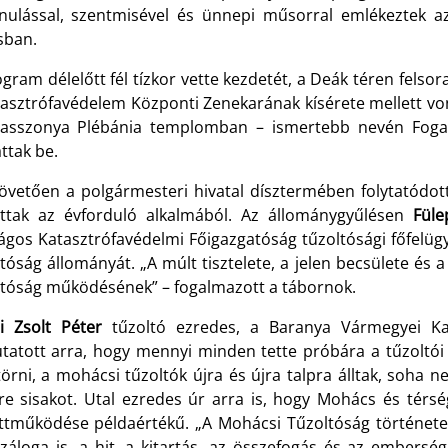
nulással, szentmisével és ünnepi műsorral emlékeztek a
sban.
gram délelőtt fél tízkor vette kezdetét, a Deák téren fels
tasztrófavédelem Központi Zenekarának kísérete mellett von
asszonya Plébánia templomban – ismertebb nevén Foga
ttak be.
követően a polgármesteri hivatal dísztermében folytatódo
ottak az évforduló alkalmából. Az állománygyűlésen
Füle
ágos Katasztrófavédelmi Főigazgatóság tűzoltósági főfelü
ltóság állományát
. „A múlt tisztelete, a jelen becsülete és 
ltóság működésének” – fogalmazott a tábornok.
ai Zsolt Péter
tűzoltó ezredes, a Baranya Vármegyei Kat
tatott arra, hogy mennyi minden tette próbára a tűzoltói
rni, a mohácsi tűzoltók újra és újra talpra álltak, soha ne
re sisakot. Utal ezredes úr arra is, hogy Mohács és térs
ttműködése példaértékű. „A Mohácsi Tűzoltóság történet
 záloga is, a hit, a kitartás, az összefogás és az ember