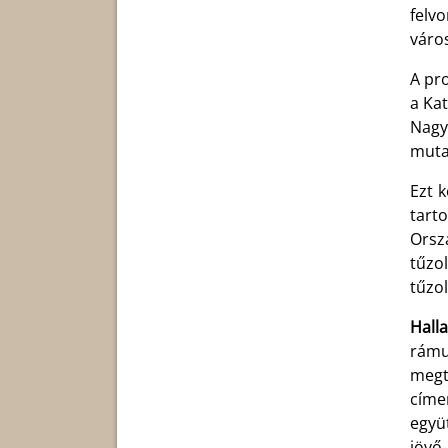
f
elvo
váro
A pro
a Ka
Nagy
muta
Ezt 
tart
Orsz
tűzo
tűzo
Hall
rámu
megtö
címe
együ
jövő