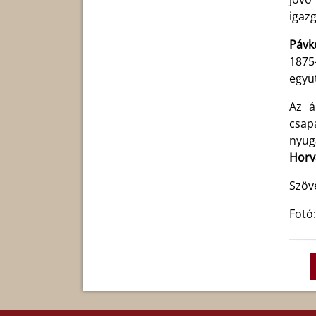
igaz
Pávk
1875
együ
Az á
csap
nyug
Horv
Szöv
Fotó: