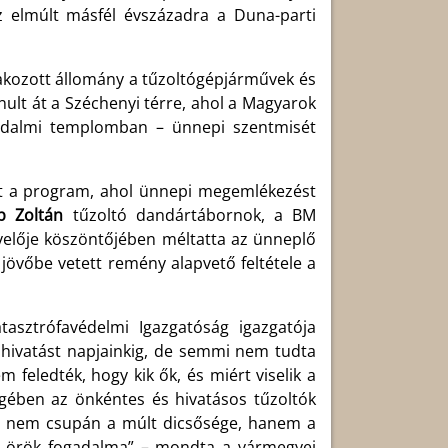
z elmúlt másfél évszázadra a Duna-parti
orakozott állomány a tűzoltógépjárművek és
ult át a Széchenyi térre, ahol a Magyarok
dalmi templomban – ünnepi szentmisét
tt a program, ahol ünnepi megemlékezést
p Zoltán
tűzoltó dandártábornok, a BM
gyelője köszöntőjében
méltatta az ünneplő
a jövőbe vetett remény alapvető feltétele a
asztrófavédelmi Igazgatóság igazgatója
 hivatást napjainkig, de semmi nem tudta
m feledték, hogy kik ők, és miért viselik a
égében az önkéntes és hivatásos tűzoltók
e nem csupán a múlt dicsősége, hanem a
ség örök fogadalma” – mondta a vármegyei