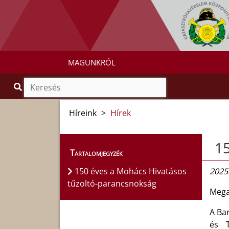
MAGUNKRÓL
Híreink
>
Hírek
15
Tartalomjegyzék
150 éves a Mohács Hivatásos
2025.
tűzoltó-parancsnokság
Mega
A Ba
és T