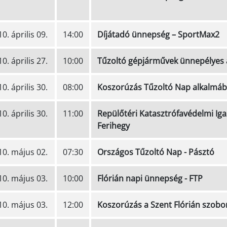
0. április 09.
14:00
Díjátadó ünnepség – SportMax2
0. április 27.
10:00
Tűzoltó gépjárművek ünnepélyes 
0. április 30.
08:00
Koszorúzás Tűzoltó Nap alkalmáb
0. április 30.
11:00
Repülőtéri Katasztrófavédelmi Iga
Ferihegy
10. május 02.
07:30
Országos Tűzoltó Nap - Pásztó
10. május 03.
10:00
Flórián napi ünnepség - FTP
10. május 03.
12:00
Koszorúzás a Szent Flórián szobo