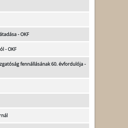
átadása - OKF
ól - OKF
zgatóság fennállásának 60. évfordulója -
rnál