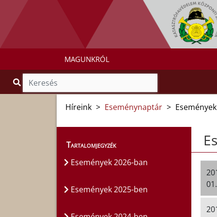
MAGUNKRÓL
Híreink
>
Eseménynaptár
>
Események
E
Tartalomjegyzék
Események 2026-ban
20
01.
Események 2025-ben
20
Események 2024-ben