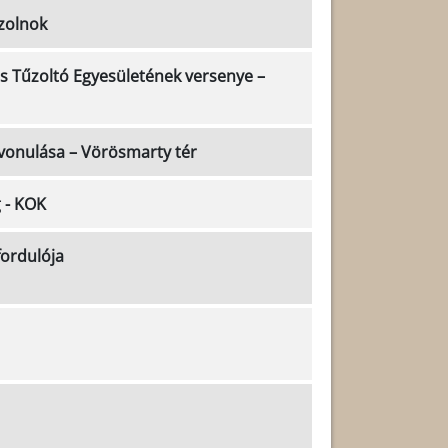
Szolnok
s Tűzoltó Egyesületének versenye –
vonulása – Vörösmarty tér
 - KOK
fordulója