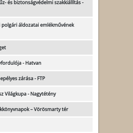
z- és biztonságvédelmi szakkiállítás -
i polgári áldozatai emlékművének
get
fordulója - Hatvan
pélyes zárása - FTP
sz Világkupa - Nagytétény
ekkönyvnapok – Vörösmarty tér