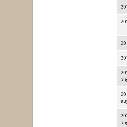
201
201
201
201
20
au
20
au
20
au