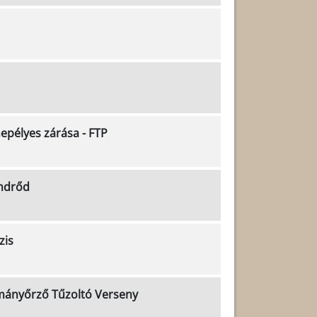
pélyes zárása - FTP
ndrőd
zis
ományőrző Tűzoltó Verseny