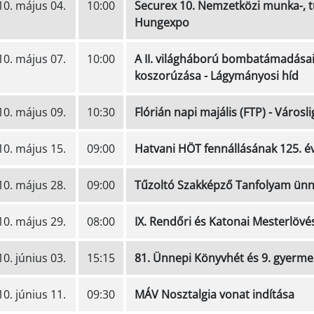
10. május 04.
10:00
Securex 10. Nemzetközi munka-, tű
Hungexpo
10. május 07.
10:00
A II. világháború bombatámadása
koszorúzása - Lágymányosi híd
10. május 09.
10:30
Flórián napi majális (FTP) - Városli
10. május 15.
09:00
Hatvani HÖT fennállásának 125. év
10. május 28.
09:00
Tűzoltó Szakképző Tanfolyam ünne
10. május 29.
08:00
IX. Rendőri és Katonai Mesterlövé
0. június 03.
15:15
81. Ünnepi Könyvhét és 9. gyerm
0. június 11.
09:30
MÁV Nosztalgia vonat indítása