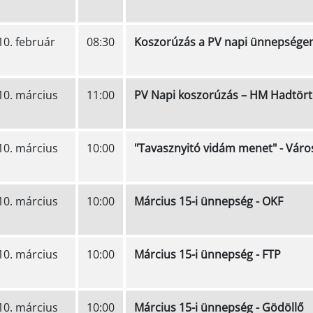
10. február
08:30
Koszorúzás a PV napi ünnepségen
10. március
11:00
PV Napi koszorúzás – HM Hadtört
10. március
10:00
"Tavasznyitó vidám menet" - Város
10. március
10:00
Március 15-i ünnepség - OKF
10. március
10:00
Március 15-i ünnepség - FTP
10. március
10:00
Március 15-i ünnepség - Gödöllő