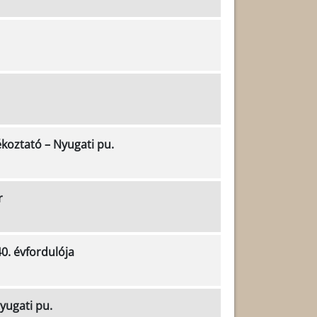
koztató – Nyugati pu.
r
0. évfordulója
yugati pu.