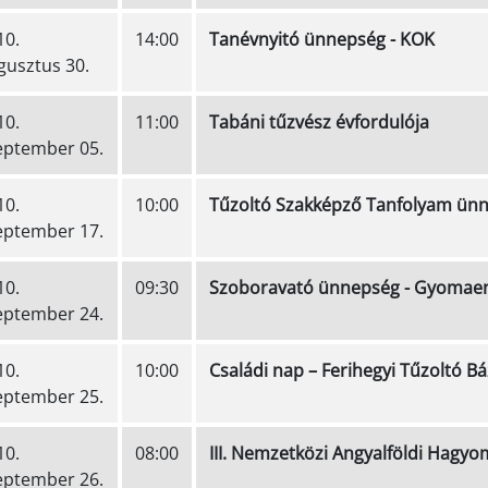
10.
14:00
Tanévnyitó ünnepség - KOK
gusztus 30.
10.
11:00
Tabáni tűzvész évfordulója
eptember 05.
10.
10:00
Tűzoltó Szakképző Tanfolyam ünne
eptember 17.
10.
09:30
Szoboravató ünnepség - Gyomae
eptember 24.
10.
10:00
Családi nap – Ferihegyi Tűzoltó Bá
eptember 25.
10.
08:00
III. Nemzetközi Angyalföldi Hagy
eptember 26.