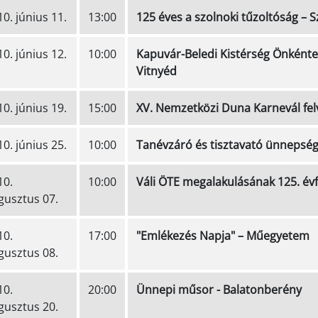
0. június 11.
13:00
125 éves a szolnoki tűzoltóság – 
0. június 12.
10:00
Kapuvár-Beledi Kistérség Önkénte
Vitnyéd
0. június 19.
15:00
XV. Nemzetközi Duna Karnevál fel
0. június 25.
10:00
Tanévzáró és tisztavató ünnepség
10.
10:00
Váli ÖTE megalakulásának 125. év
gusztus 07.
10.
17:00
"Emlékezés Napja" – Műegyetem
gusztus 08.
10.
20:00
Ünnepi műsor - Balatonberény
gusztus 20.